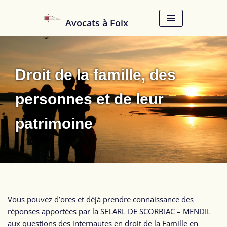
Avocats à Foix
Aller
au
contenu
Droit de la famille, des
personnes et de leur
patrimoine
Vous pouvez d’ores et déjà prendre connaissance des
réponses apportées par la SELARL DE SCORBIAC – MENDIL
aux questions des internautes en droit de la Famille en