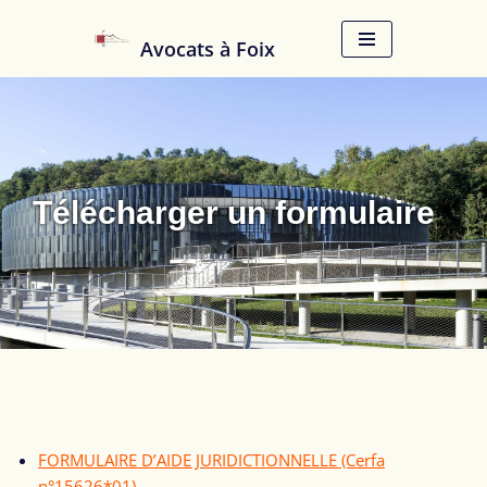
Avocats à Foix
Aller
au
contenu
Télécharger un formulaire
FORMULAIRE D’AIDE JURIDICTIONNELLE (Cerfa
n°15626*01)